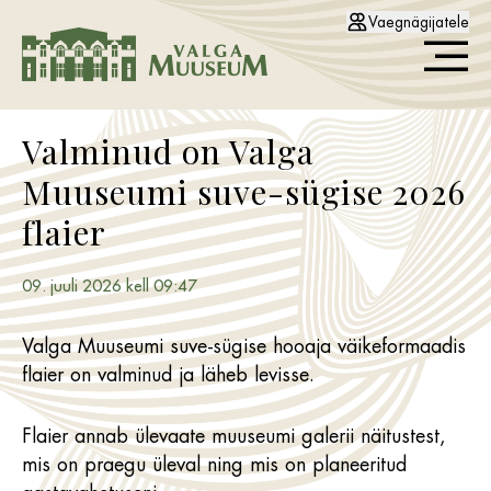
Vaegnägijatele
Valminud on Valga
Muuseumi suve-sügise 2026
flaier
09. juuli 2026 kell 09:47
Valga Muuseumi suve-sügise hooaja väikeformaadis
flaier on valminud ja läheb levisse.
Flaier annab ülevaate muuseumi galerii näitustest,
mis on praegu üleval ning mis on planeeritud