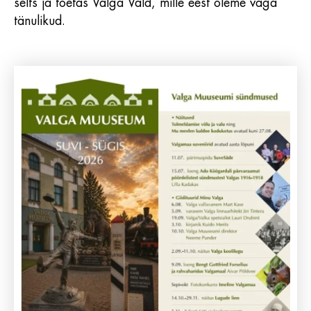
selts ja toetas Valga Vald, mille eest oleme väga
tänulikud.