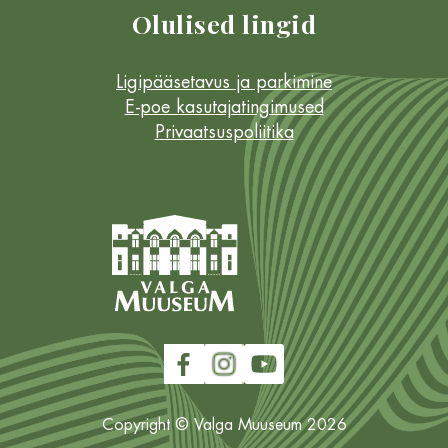
Olulised lingid
Ligipääsetavus ja parkimine
E-poe kasutajatingimused
Privaatsuspoliitika
Copyright © Valga Muuseum 2026