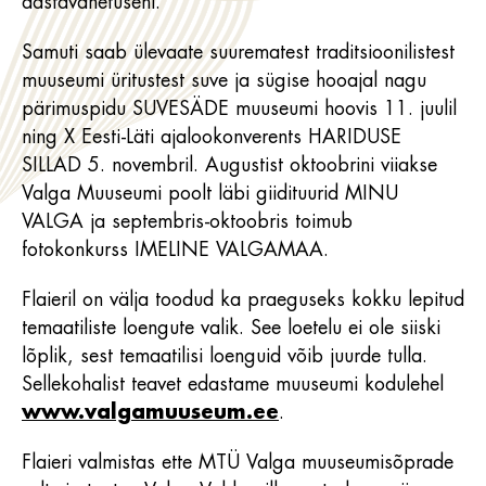
aastavahetuseni.
Samuti saab ülevaate suurematest traditsioonilistest
muuseumi üritustest suve ja sügise hooajal nagu
pärimuspidu SUVESÄDE muuseumi hoovis 11. juulil
ning X Eesti-Läti ajalookonverents HARIDUSE
SILLAD 5. novembril. Augustist oktoobrini viiakse
Valga Muuseumi poolt läbi giidituurid MINU
VALGA ja septembris-oktoobris toimub
fotokonkurss IMELINE VALGAMAA.
Flaieril on välja toodud ka praeguseks kokku lepitud
temaatiliste loengute valik. See loetelu ei ole siiski
lõplik, sest temaatilisi loenguid võib juurde tulla.
Sellekohalist teavet edastame muuseumi kodulehel
www.valgamuuseum.ee
.
Flaieri valmistas ette MTÜ Valga muuseumisõprade