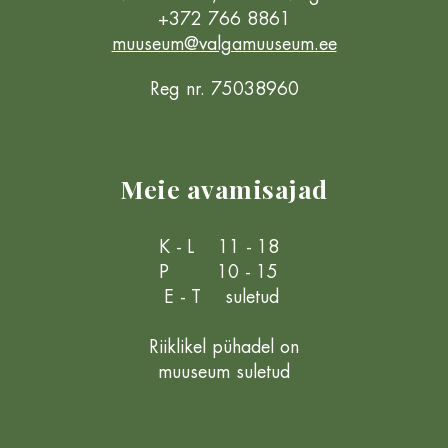
+372 766 8861
muuseum@valgamuuseum.ee
Reg nr. 75038960
Meie avamisajad
K - L 11 - 18
P 10 - 15
E - T suletud
Riiklikel pühadel on
muuseum suletud