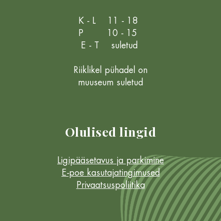
K - L 11 - 18
P 10 - 15
E - T suletud
Riiklikel pühadel on
muuseum suletud
Olulised lingid
Ligipääsetavus ja parkimine
E-poe kasutajatingimused
Privaatsuspoliitika